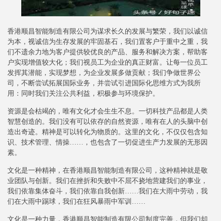
香港顺昌智能制造有限公司为谋求长久的发展与繁荣，我们以诚信
为本，视诚信为生存发展的牢固基石，我们置客户于重中之重，我
们不遗余力地为客户提供较优良的产品、服务和解决方案，帮助客
户实现增值较大化；我们视员工为企业的真正财富。让每一位员工
发挥其潜能，实现梦想，为企业发展多做贡献；我们争做世界公
司，不断尝试拓展国际业务，并尝试引进国际化思维方式为我所
用：同时我们关注公共利益，积极参与环境保护。
资源是会枯竭的，唯有文化才会生生不息。一切科技产品都是人类
智慧创造的。我们没有可以依存的自然资源，唯有在人的头脑中创
造出奇迹。精神是可以转化为物质的。这里的文化，不仅仅包含知
识、技术管理、情操……，也包含了一切促进生产力发展的无形因
素。
文化是一种精神，在香港顺昌智能制造有限公司，这种精神就是敬
业团队与创新。我们在挫折和失败中不屈不挠地营建我们的事业，
我们依靠集体奋斗，我们依靠自我创新……我们在大雨中劳动，我
们在大雨中踢球，我们在狂风暴雨中军训……
文化是一种力量，香港顺昌智能制造有限公司制度完善，但我们却