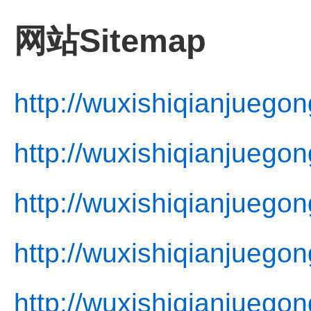
网站Sitemap
http://wuxishiqianjuegon
http://wuxishiqianjuego
http://wuxishiqianjuego
http://wuxishiqianjuegon
http://wuxishiqianjuegon